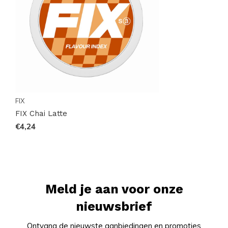
Bestel dan nu jouw FIX Chai Latte en ervaar de
perfecte combinatie van genot en tevredenheid.
Bezoek
FIX
op Snussie en ontdek een nieuwe manier
om te genieten van nicotine zonder compromissen.
FIX
FIX Chai Latte
€4,24
Meld je aan voor onze
nieuwsbrief
Ontvang de nieuwste aanbiedingen en promoties