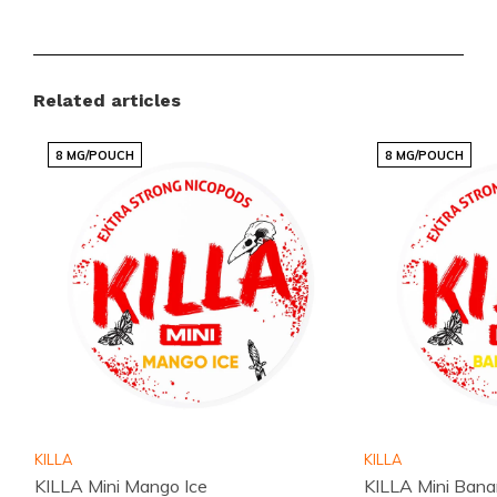
Voordelen voor klanten
Snelle en betrouwbare internationale leveringen
Een scherp geprijsd assortiment met populaire
Related articles
merken
8 MG/POUCH
8 MG/POUCH
Regelmatig nieuwe smaken en varianten
beschikbaar
Eenvoudig en snel bestellen via een
overzichtelijke webshop
Een klantenservice die altijd voor je klaarstaat
Snussie.com richt zich op een actuele voorraad,
duidelijke communicatie en hoge bereikbaarheid,
zodat je altijd weet waar je aan toe bent. Dankzij
consistente leveringen en een professioneel
KILLA
KILLA
samengesteld aanbod wordt snus en nicotinezakjes
KILLA Mini Mango Ice
KILLA Mini Bana