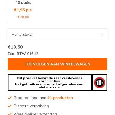
40 stuks
€1,95 p.s.
€78,00
€19,50
Excl. BTW
€16,12
TOEVOEGEN AAN WINKELWAGEN
Dit product bevat de zeer verslavende
stof nicotine.
Het gebruik ervan wordt afgeraden voor
niet - rokers.
Groot aanbod aan
#1 producten
Discrete verpakking
Wereldwijde verzending