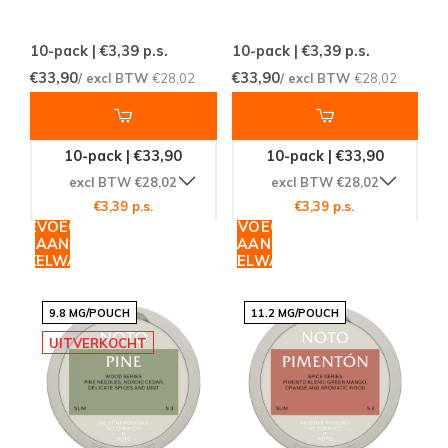
10-pack | €3,39
p.s.
10-pack | €3,39
p.s.
€33,90
€33,90
/ excl BTW
€28,02
/ excl BTW
€28,02
10-pack | €33,90
10-pack | €33,90
excl BTW €28,02
excl BTW €28,02
€3,39 p.s.
€3,39 p.s.
TOEVOEGEN
TOEVOEGEN
AAN
AAN
WINKELWAGEN
WINKELWAGEN
9.8 MG/POUCH
11.2 MG/POUCH
UITVERKOCHT