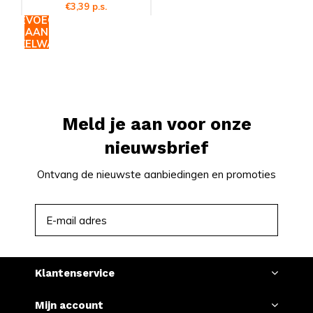
€3,39 p.s.
TOEVOEGEN
AAN
WINKELWAGEN
Meld je aan voor onze
nieuwsbrief
Ontvang de nieuwste aanbiedingen en promoties
ABONNEER
Klantenservice
Mijn account