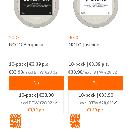
NOTO
NOTO
NOTO Bergamia
NOTO Jasmine
10-pack | €3,39
p.s.
10-pack | €3,39
p.s.
€33,90
€33,90
/ excl BTW
€28,02
/ excl BTW
€28,02
10-pack | €33,90
10-pack | €33,90
excl BTW €28,02
excl BTW €28,02
€3,39 p.s.
€3,39 p.s.
TOEVOEGEN
TOEVOEGEN
AAN
AAN
WINKELWAGEN
WINKELWAGEN