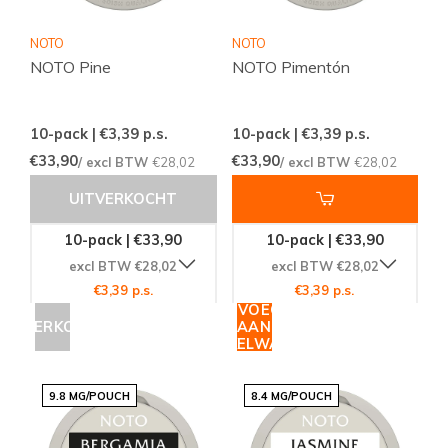
NOTO
NOTO
NOTO Pine
NOTO Pimentón
10-pack | €3,39
p.s.
10-pack | €3,39
p.s.
€33,90
€33,90
/ excl BTW
€28,02
/ excl BTW
€28,02
UITVERKOCHT
10-pack | €33,90
10-pack | €33,90
excl BTW €28,02
excl BTW €28,02
€3,39 p.s.
€3,39 p.s.
TOEVOEGEN
UITVERKOCHT
AAN
WINKELWAGEN
9.8 MG/POUCH
8.4 MG/POUCH