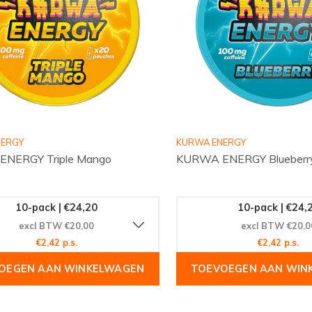
NERGY
KURWA ENERGY
NERGY Triple Mango
KURWA ENERGY Blueberr
10-pack | €24,20
10-pack | €24,
excl BTW €20,00
excl BTW €20,0
€2,42 p.s.
€2,42 p.s.
OEGEN AAN WINKELWAGEN
TOEVOEGEN AAN WIN