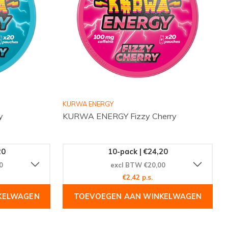
KURWA ENERGY
y
KURWA ENERGY Fizzy Cherry
20
10-pack | €24,20
0
excl BTW €20,00
€2,42 p.s.
KELWAGEN
TOEVOEGEN AAN WINKELWAGEN