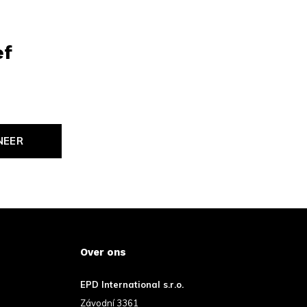
ef
NEER
Over ons
EPD International s.r.o.
Závodní 3361