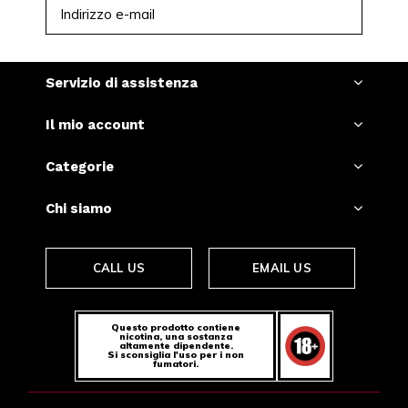
ISCRIVITI
Servizio di assistenza
Il mio account
Categorie
Chi siamo
CALL US
EMAIL US
Questo prodotto contiene
nicotina, una sostanza
altamente dipendente.
Si sconsiglia l'uso per i non
fumatori.