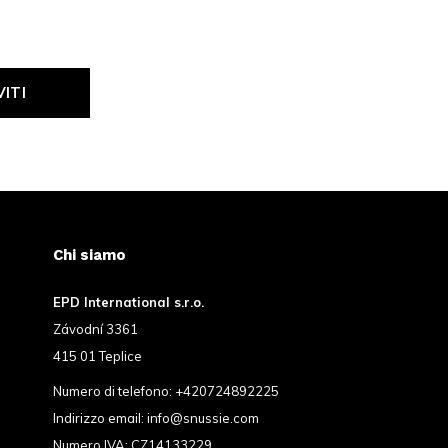
VITI
Chi siamo
EPD International s.r.o.
Závodní 3361
415 01 Teplice
Numero di telefono:
+420724892225
Indirizzo email:
info@snussie.com
Numero IVA: CZ14133229