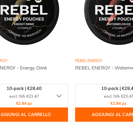
ERGY
REBEL ENERGY
NERGY - Energy Drink
REBEL ENERGY - Waterme
10-pack | €28,40
10-pack | €28,
escl. IVA €23,47
escl. IVA €23,4
€2,84 pz
€2,84 pz
GGIUNGI AL CARRELLO
AGGIUNGI AL CAR