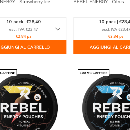
ERGY - Strawberry Ice
REBEL ENERGY - Citrus
10-pack | €28,40
10-pack | €28,
escl. IVA €23,47
escl. IVA €23,4
€2,84 pz
€2,84 pz
GGIUNGI AL CARRELLO
AGGIUNGI AL CAR
 CAFFEINE
100 MG CAFFEINE