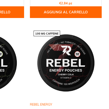
€2,84 pz
RELLO
AGGIUNGI AL CARRELLO
100 MG CAFFEINE
REBEL ENERGY