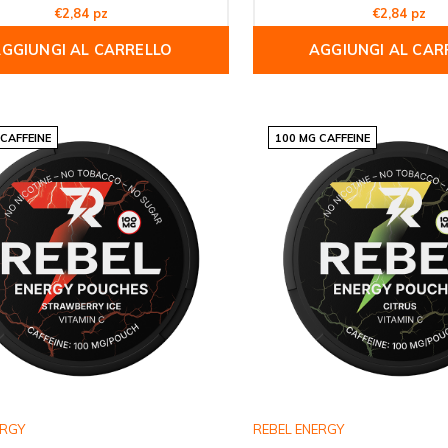
€2,84 pz
€2,84 pz
GGIUNGI AL CARRELLO
AGGIUNGI AL CAR
 CAFFEINE
100 MG CAFFEINE
ERGY
REBEL ENERGY