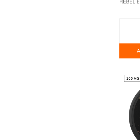
REBEL EN
A
100 MG