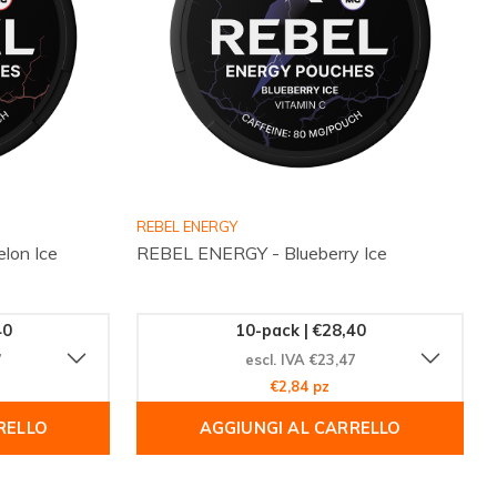
REBEL ENERGY
lon Ice
REBEL ENERGY - Blueberry Ice
40
10-pack | €28,40
7
escl. IVA €23,47
€2,84 pz
RELLO
AGGIUNGI AL CARRELLO