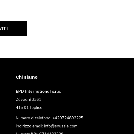
VITI
Chi siamo
EPD International s.r.o.
Závodní 3361
415 01 Teplice
Numero di telefono:
+420724892225
Indirizzo email:
info@snussie.com
Numero IVA: CZ14133229