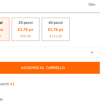
Slim
zi
20 pezzi
40 pezzi
pz
€2,78 pz
€2,78 pz
0
€55,60
€111,20
AGGIUNGI AL CARRELLO
odotti
#1
do