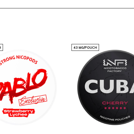
e trasparente e alta
H
43 MG/POUCH
Grazie a consegne costanti
s e nicotine pouches
nto di riferimento discreto
lati.
e.com
e trova il sapore che
i marchi più popolari su
uscite e rifornimenti.
preferiti.