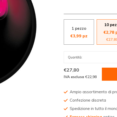
10 pez
1 pezzo
€2,78 
€3,99 pz
€27,8
€27,80
IVA esclusa
€22,98
Ampio assortimento di pr
Confezione discreta
Spedizione in tutto il mon
Express shipping
opties