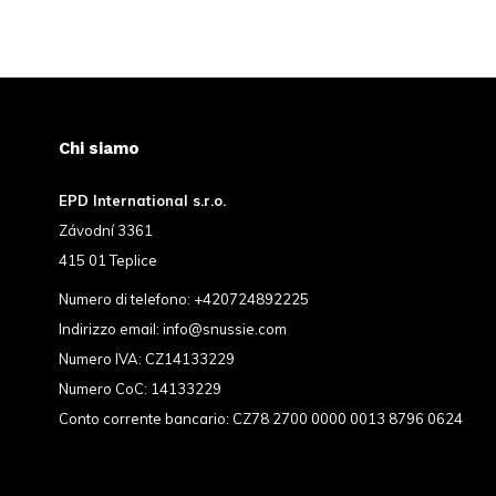
Chi siamo
EPD International s.r.o.
Závodní 3361
415 01 Teplice
Numero di telefono:
+420724892225
Indirizzo email:
info@snussie.com
Numero IVA: CZ14133229
Numero CoC: 14133229
Conto corrente bancario: CZ78 2700 0000 0013 8796 0624