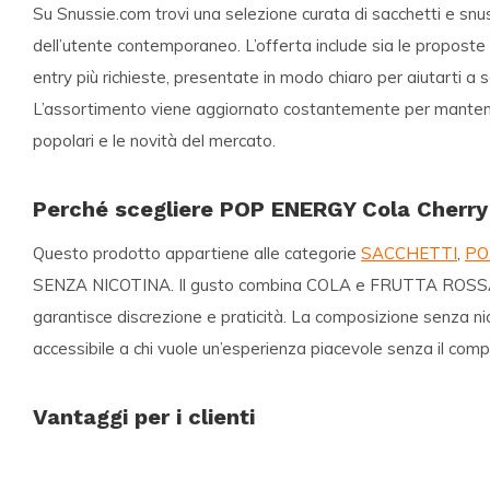
Su
Snussie.com
trovi una selezione curata di sacchetti e snu
dell’utente contemporaneo. L’offerta include sia le proposte
entry più richieste, presentate in modo chiaro per aiutarti a
L’assortimento viene aggiornato costantemente per mantenere
popolari e le novità del mercato.
Perché scegliere POP ENERGY Cola Cherry
Questo prodotto appartiene alle categorie
SACCHETTI
,
PO
SENZA NICOTINA. Il gusto combina COLA e FRUTTA ROSSA 
garantisce discrezione e praticità. La composizione senza ni
accessibile a chi vuole un’esperienza piacevole senza il comp
Vantaggi per i clienti
Consegne internazionali rapide e affidabili