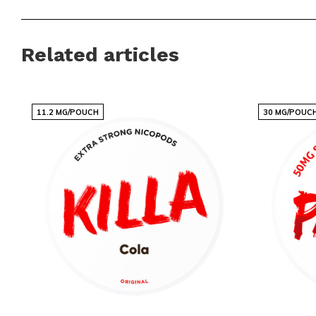
Assortimento competitivo con marchi popolari
Nuove varianti e gusti disponibili regolarmente
Ordini semplici e veloci tramite una vetrina chiara
Related articles
Servizio clienti pronto a rispondere alle tue domande
Snussie.com punta su disponibilità aggiornata, comunicazion
11.2 MG/POUCH
30 MG/POUC
reperibilità, in modo che tu sappia sempre cosa aspettarti. 
e a un catalogo selezionato professionalmente, ordinare snu
diventa semplice, affidabile e piacevole. Snussie.com è un pu
e sicuro per chi cerca prodotti per momenti personali e control
Scopri l’intero catalogo di nicotine pouches e snus su
Snussi
accompagna i tuoi momenti. Esplora le collezioni e confronta 
Brands
, poi seguici su
Instagram
per aggiornamenti su nuove 
Ordina facilmente online e ricevi rapidamente i tuoi sacchetti 