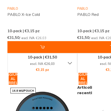
chiara
PABLO
PABLO
Servizio clienti sempre disponibile
PABLO X-Ice Cold
PABLO Red
Snussie.com pone particolare attenzione alla
10-pack | €3,15
pz
10-pack | €3,15
pz
gestione delle scorte, alla chiarezza nelle
€31,50
€31,50
/ escl. IVA
€26,03
/ escl. IVA
€26
comunicazioni e all'alta raggiungibilità. Grazie a
consegne costanti e a un assortimento professionale,
ordinare snus e sacchetti di nicotina diventa un
10-pack | €31,50
10-pack
processo semplice, affidabile e piacevole. Troverai un
escl. IVA €26,03
escl. I
punto di riferimento discreto e moderno per il tuo
€3,15 pz
€3,
consumo quotidiano.
AGGIUNGI
AGGIUNGI
AL
AL
CARRELLO
CARRELLO
Articoli
Dettagli rapidi
16.8 MG/POUCH
recenti
Intensità: extra forte. Gusto: menta e frutta rossa.
Dimensione: slim.