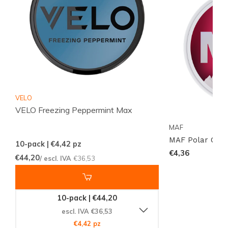
Scopri l'intera selezione di sacchetti di nicotina e snus
su
Snussie.com
e trova l'intensità che si adatta ai tuoi
momenti. Esplora le nostre collezioni per categoria,
confronta i marchi su
Brands
e seguici su
Instagram
per aggiornamenti su nuovi arrivi e disponibilità.
Ordina online in modo semplice e ricevi rapidamente i
VELO
VELO Freezing Peppermint Max
tuoi preferiti. Prodotti riservati ai clienti 18+ only.
MAF
MAF Polar Cher
10-pack | €4,42
pz
€4,36
€44,20
/ escl. IVA
€36,53
10-pack | €44,20
escl. IVA €36,53
€4,42 pz