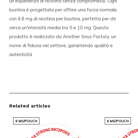
un'esperienza di nicotina senza compromessi. Ogni
bustina è progettata per offrire una forza normale,
con 6.8 mg di nicotina per bustina, perfetta per chi
cerca un'intensità media tra 5 e 10 mg. Questo
prodotto è realizzato da Another Snus Factory, un
nome di fiducia nel settore, garantendo qualità e
autenticità.
Caratteristiche del prodotto
Formato:
Mini
Sacchetti per vassoio:
20
Peso per sacchetto (grammi):
0,45
Related articles
Forza:
Normale
8 MG/POUCH
Sapore:
Chili Melon
8 MG/POUCH
Tipo di prodotto:
Nicotine Pouches