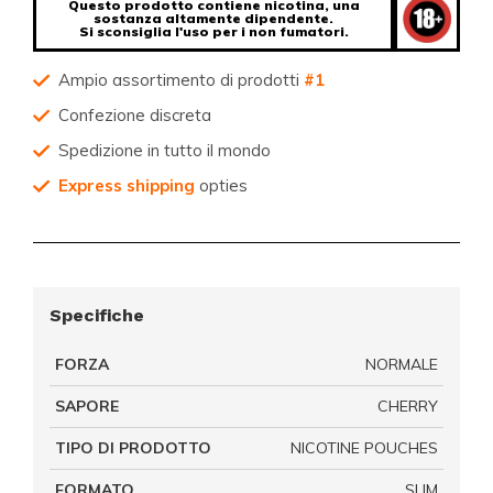
Questo prodotto contiene nicotina, una
sostanza altamente dipendente.
Si sconsiglia l'uso per i non fumatori.
Ampio assortimento di prodotti
#1
Confezione discreta
Spedizione in tutto il mondo
Express shipping
opties
Specifiche
FORZA
NORMALE
SAPORE
CHERRY
TIPO DI PRODOTTO
NICOTINE POUCHES
FORMATO
SLIM