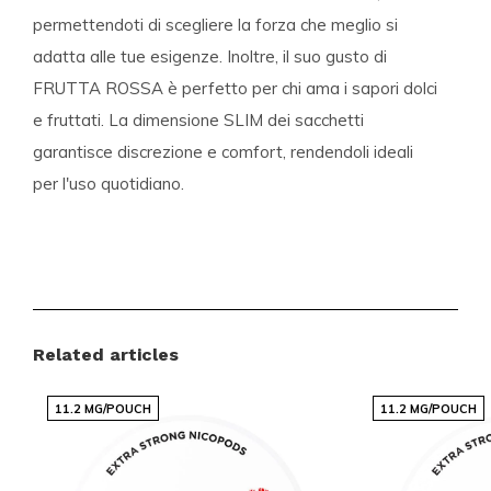
permettendoti di scegliere la forza che meglio si
adatta alle tue esigenze. Inoltre, il suo gusto di
FRUTTA ROSSA
è perfetto per chi ama i sapori dolci
e fruttati. La
dimensione SLIM
dei sacchetti
garantisce discrezione e comfort, rendendoli ideali
per l'uso quotidiano.
Dettagli del Prodotto
Brand:
VELO
Categorie:
SACCHETTI DI NICOTINA
,
VELO
Related articles
Intensità:
MEDIO 5-10 MG, FORTE 10-15 MG
Gusto:
FRUTTA, FRUTTA ROSSA
11.2 MG/POUCH
11.2 MG/POUCH
Dimensione:
SLIM