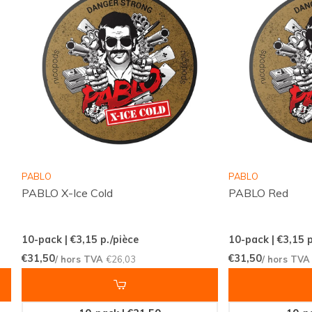
jour afin que les références populaires restent
disponibles.
Avantages pour les clients
Livraisons internationales rapides et fiables
Une sélection compétitive avec des marques
populaires
Nouveautés et variantes régulièrement
PABLO
PABLO
ajoutées
PABLO X-Ice Cold
PABLO Red
Commande simple et rapide grâce à une
boutique en ligne claire
10-pack | €3,15
p./pièce
10-pack | €3,15
p
Service client disponible pour vous
€31,50
€31,50
/ hors TVA
€26,03
/ hors TV
accompagner
Snussie.com mise sur une gestion de stock réactive,