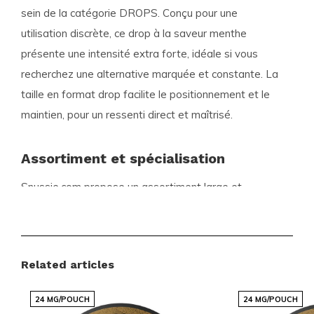
sein de la catégorie DROPS. Conçu pour une
utilisation discrète, ce drop à la saveur menthe
présente une intensité extra forte, idéale si vous
recherchez une alternative marquée et constante. La
taille en format drop facilite le positionnement et le
maintien, pour un ressenti direct et maîtrisé.
Assortiment et spécialisation
Snussie.com propose un assortiment large et
soigneusement sélectionné de nicotine pouches et
snus, pensé pour les attentes des utilisateurs
modernes. Vous trouverez à la fois des classiques
Related articles
reconnus et des nouveautés tendances, présentés
de façon claire pour vous aider à choisir rapidement
24 MG/POUCH
24 MG/POUCH
ce qui vous convient. L’offre est régulièrement mise à