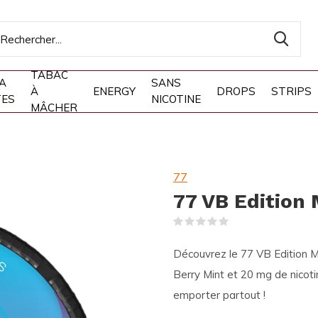
TABAC
A
SANS
À
ENERGY
DROPS
STRIPS
TES
NICOTINE
MÂCHER
77
77 VB Edition 
(0)
Découvrez le 77 VB Edition Mi
Berry Mint et 20 mg de nicoti
emporter partout !