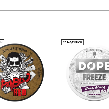
CH
20 MG/POUCH
e
r ceux qui apprécient les
mat mini, il est facile à
us soyez un utilisateur
 à vos attentes.