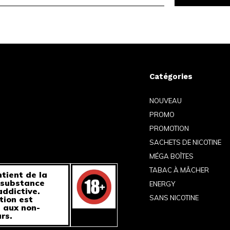
Catégories
NOUVEAU
PROMO
PROMOTION
SACHETS DE NICOTINE
MÉGA BOÎTES
TABAC À MÂCHER
tient de la
 substance
ENERGY
ddictive.
SANS NICOTINE
tion est
 aux non-
rs.