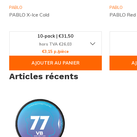
Ne manquez pas l'occasion de découvrir cette innovation exc
PABLO
PABLO
communauté mondiale des clients satisfaits de Snussie.com 
PABLO X-Ice Cold
PABLO Red
service de livraison rapide et fiable. Commandez votre boît
Arctic Berry Extra Strong
dès aujourd'hui et ressentez la diff
10-pack | €31,50
hors TVA €26,03
€3,15 p./pièce
AJOUTER AU PANIER
A
Articles récents