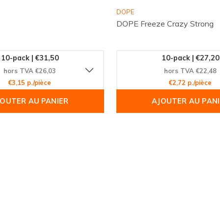
eptionnelle. Rejoignez la
DOPE
et profitez de notre
DOPE Freeze Crazy Strong
e de
77 VB Edition Mini
érence !
10-pack | €31,50
10-pack | €27,20
hors TVA €26,03
hors TVA €22,48
€3,15 p./pièce
€2,72 p./pièce
JOUTER AU PANIER
AJOUTER AU PANI