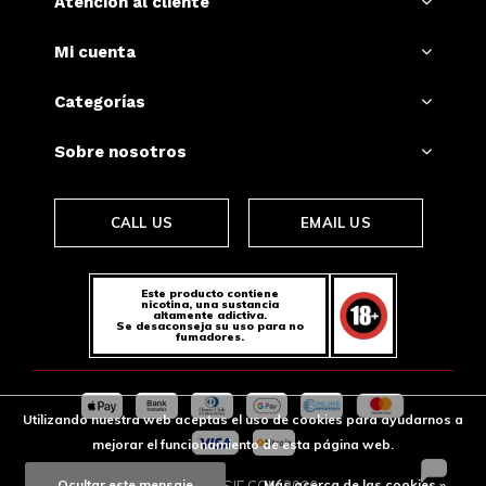
Atención al cliente
Mi cuenta
Categorías
Sobre nosotros
CALL US
EMAIL US
Este producto contiene
nicotina, una sustancia
altamente adictiva.
Se desaconseja su uso para no
fumadores.
Utilizando nuestra web aceptas el uso de cookies para ayudarnos a
mejorar el funcionamiento de esta página web.
Ocultar este mensaje
Más acerca de las cookies »
© SNUSSIE.COM
2026