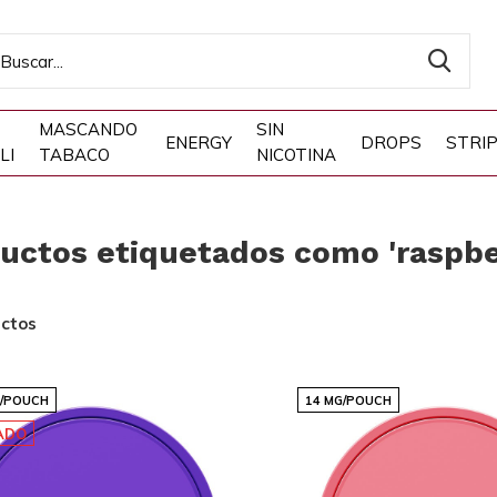
MASCANDO
SIN
ENERGY
DROPS
STRI
LI
TABACO
NICOTINA
uctos etiquetados como 'raspbe
ctos
G/POUCH
14 MG/POUCH
ADO