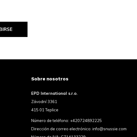
BIRSE
Sobre nosotros
EPD International s.r.o.
Závodní 3361
415 01 Teplice
Número de teléfono:
+420724892225
Dirección de correo electrónico:
info@snussie.com
Número de IVA: CZ14133229