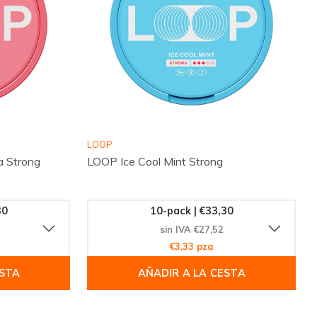
LOOP
a Strong
LOOP Ice Cool Mint Strong
30
10-pack | €33,30
sin IVA €27,52
€3,33 pza
ESTA
AÑADIR A LA CESTA