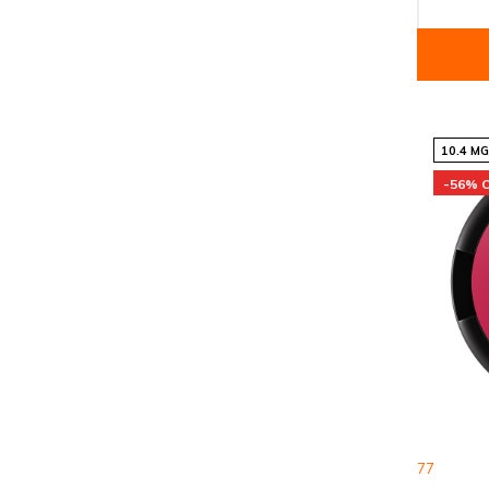
10.4 M
-56% 
77