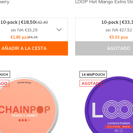
erry
LOOP Hot Mango Extra St
10-pack | €18,50
10-pack | €33,
€42,40
sin IVA €15,29
sin IVA €27,52
€1,85 pza
€4,24
€3,33 pza
AÑADIR A LA CESTA
AGOTADO
OUCH
14 MG/POUCH
ADO
AGOTADO