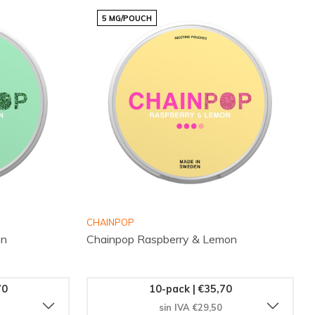
5 MG/POUCH
CHAINPOP
on
Chainpop Raspberry & Lemon
70
10-pack | €35,70
sin IVA €29,50