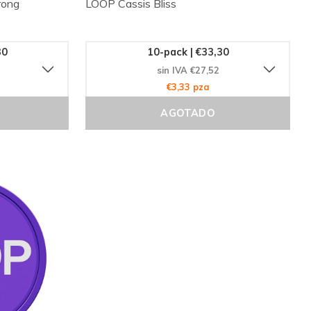
rong
LOOP Cassis Bliss
30
10-pack | €33,30
sin IVA €27,52
€3,33 pza
AGOTADO