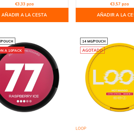
€3,33 pza
€3,57 pza
AÑADIR A LA CESTA
AÑADIR A LA C
G/POUCH
14 MG/POUCH
AGOTADO
ON A 10PACK
LOOP