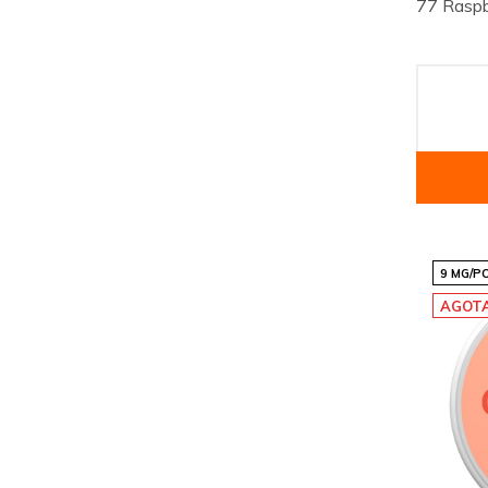
77 Raspb
9 MG/P
AGOT