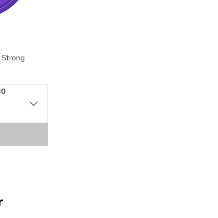
 Strong
30
r