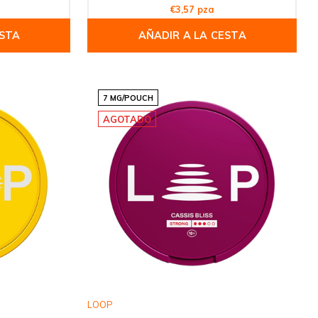
€3,57 pza
ESTA
AÑADIR A LA CESTA
7 MG/POUCH
AGOTADO
LOOP