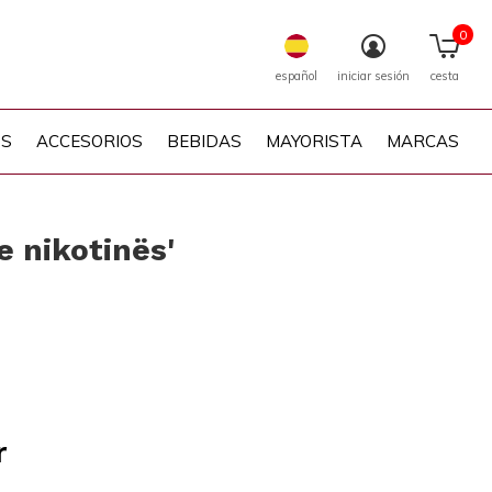
0
español
iniciar sesión
cesta
PS
ACCESORIOS
BEBIDAS
MAYORISTA
MARCAS
 nikotinës'
r