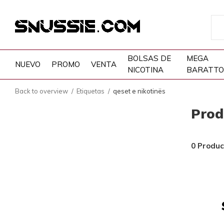
BOLSAS DE
MEGA
NUEVO
PROMO
VENTA
NICOTINA
BARATTO
Back to overview
Etiquetas
qeset e nikotinës
Prod
0 Produc