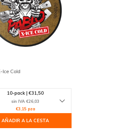
Ice Cold
10-pack | €31,50
sin IVA €26,03
€3,15 pza
AÑADIR A LA CESTA