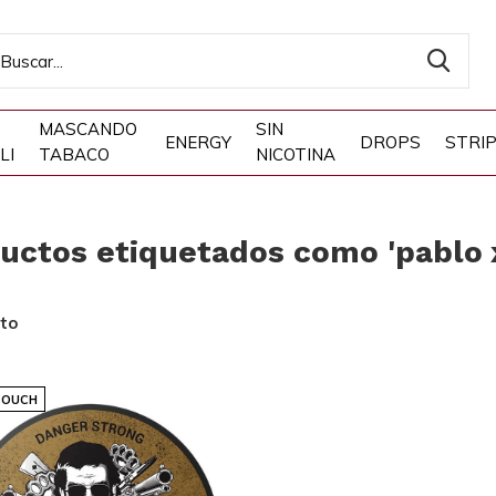
MASCANDO
SIN
ENERGY
DROPS
STRI
LI
TABACO
NICOTINA
uctos etiquetados como 'pablo 
to
POUCH