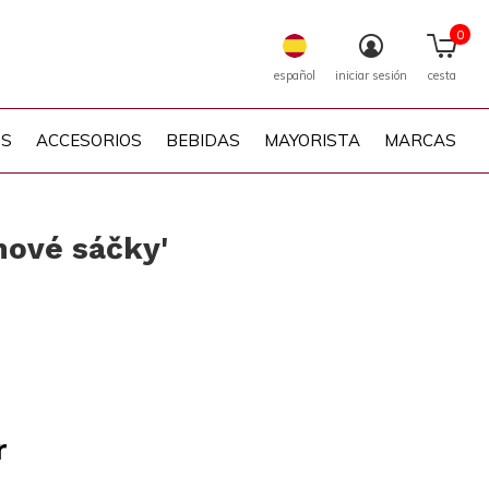
0
español
iniciar sesión
cesta
PS
ACCESORIOS
BEBIDAS
MAYORISTA
MARCAS
nové sáčky'
r