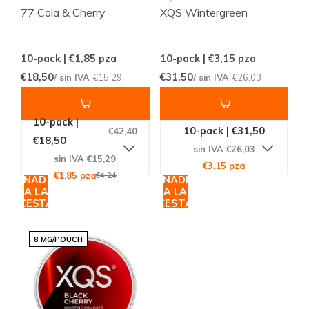
77 Cola & Cherry
XQS Wintergreen
10-pack | €1,85
pza
10-pack | €3,15
pza
€18,50
€31,50
/ sin IVA
€15,29
/ sin IVA
€26,03
10-pack |
10-pack | €31,50
€42,40
€18,50
sin IVA €26,03
sin IVA €15,29
€3,15 pza
€1,85 pza
€4,24
AÑADIR
AÑADIR
A LA
A LA
CESTA
CESTA
8 MG/POUCH