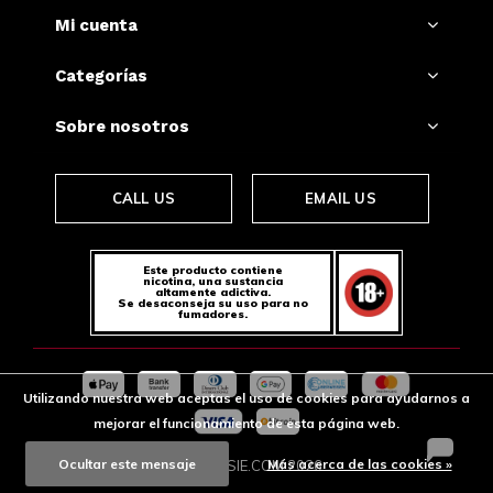
Mi cuenta
Categorías
Sobre nosotros
CALL US
EMAIL US
Este producto contiene
nicotina, una sustancia
altamente adictiva.
Se desaconseja su uso para no
fumadores.
Utilizando nuestra web aceptas el uso de cookies para ayudarnos a
mejorar el funcionamiento de esta página web.
Ocultar este mensaje
Más acerca de las cookies »
© SNUSSIE.COM
2026