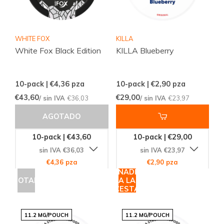
WHITE FOX
KILLA
White Fox Black Edition
KILLA Blueberry
10-pack | €4,36
pza
10-pack | €2,90
pza
€43,60
€29,00
/ sin IVA
€36,03
/ sin IVA
€23,97
AGOTADO
10-pack | €43,60
10-pack | €29,00
sin IVA €36,03
sin IVA €23,97
€4,36 pza
€2,90 pza
AÑADIR
AGOTADO
A LA
CESTA
11.2 MG/POUCH
11.2 MG/POUCH