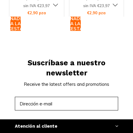
sin IVA €23,97
sin IVA €23,97
€2,90 pza
€2,90 pza
AÑADIR
AÑADIR
A LA
A LA
CESTA
CESTA
Suscríbase a nuestro
newsletter
Receive the latest offers and promotions
SUSCRIBIRSE
Atención al cliente