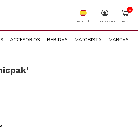
0
español
iniciar sesión
cesta
PS
ACCESORIOS
BEBIDAS
MAYORISTA
MARCAS
nicpak'
r