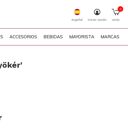
0
español
iniciar sesión
cesta
PS
ACCESORIOS
BEBIDAS
MAYORISTA
MARCAS
yökér'
r