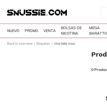
BOLSAS DE
MEGA
NUEVO
PROMO
VENTA
NICOTINA
BARATTO
Back to overview
Etiquetas
chai latte snus
Prod
0 Produc