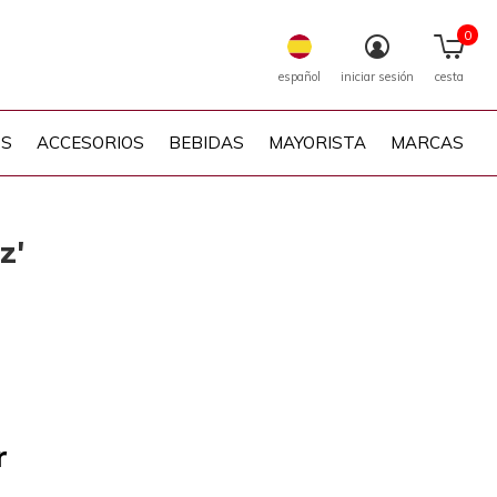
0
español
iniciar sesión
cesta
PS
ACCESORIOS
BEBIDAS
MAYORISTA
MARCAS
z'
r