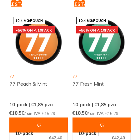
CESTA
CESTA
10.4 MG/POUCH
10.4 MG/POUCH
-56% ON A 10PACK
-56% ON A 10PACK
77
77
77 Peach & Mint
77 Fresh Mint
10-pack | €1,85
pza
10-pack | €1,85
pza
€18,50
€18,50
/ sin IVA
€15,29
/ sin IVA
€15,29
10-pack |
10-pack |
€42,40
€42,40