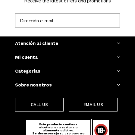
Receive the latest offers and promotions
SUSCRIBIRSE
Atención al cliente
Mi cuenta
Categorías
Sobre nosotros
CALL US
EMAIL US
Este producto contiene
nicotina, una sustancia
altamente adictiva.
Se desaconseja su uso para no