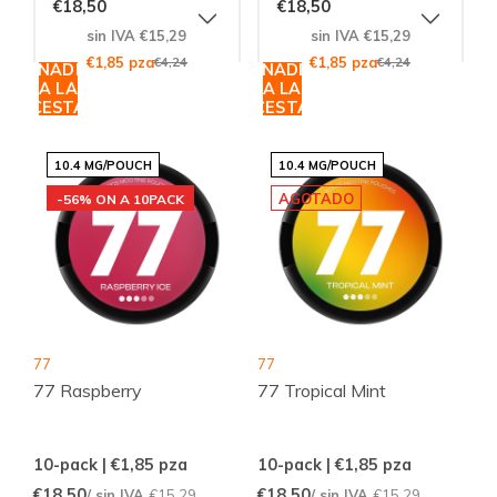
€18,50
€18,50
sin IVA €15,29
sin IVA €15,29
€1,85 pza
€4,24
€1,85 pza
€4,24
AÑADIR
AÑADIR
A LA
A LA
CESTA
CESTA
10.4 MG/POUCH
10.4 MG/POUCH
AGOTADO
-56% ON A 10PACK
77
77
77 Raspberry
77 Tropical Mint
10-pack | €1,85
pza
10-pack | €1,85
pza
€18,50
€18,50
/ sin IVA
€15,29
/ sin IVA
€15,29