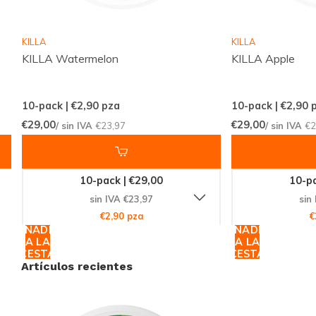
Únete a la Revolución del Sabor
KILLA
KILLA
No te pierdas la oportunidad de probar
SYX Apple
KILLA Watermelon
KILLA Apple
Kiwi Strong
. Con su mezcla única de sabores y su alta
calidad, es la elección perfecta para quienes buscan
10-pack | €2,90
pza
10-pack | €2,90
p
algo diferente. Visita nuestra tienda en línea y haz tu
€29,00
€29,00
/ sin IVA
€23,97
/ sin IVA
€2
pedido hoy mismo para disfrutar de una experiencia
de sabor sin igual. ¡No esperes más, las existencias
son limitadas!
10-pack | €29,00
10-pa
sin IVA €23,97
sin
€2,90 pza
€
AÑADIR
AÑADIR
A LA
A LA
CESTA
CESTA
Artículos recientes