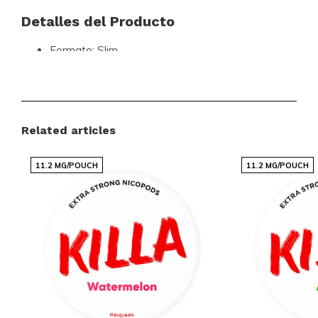
Detalles del Producto
Formato:
Slim
Bolsas por bandeja:
20
Peso por bolsa (gramos):
0.70
Fuerza:
Fuerte
Related articles
Sabor:
Apple Kiwi
Tipo de producto:
Nicotine Pouches
11.2 MG/POUCH
11.2 MG/POUCH
Nicotine (mg) por sobre:
11.5
Nicotine (mg) por gramo:
16.4
Contenido por envase (gramos):
14
Fabricante:
CBI
Fuerza:
Fuerte 10-15 mg
Sabor:
Frutas, Frutas Tropicales
Tamaño:
Delgado