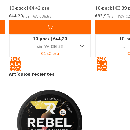
productos de energía sin nicotina. Explora nuestra
10-pack | €4,42
pza
10-pack | €3,39
p
€44,20
€33,90
/ sin IVA
€36,53
/ sin IVA
€2
vasta colección, descubre nuevos favoritos y
experimenta la comodidad de las compras en línea
con una de las plataformas líderes del mundo.
10-pack | €44,20
10-pa
¡Compra ahora y siente la diferencia con REBEL
sin IVA €36,53
sin
ENERGY - Tropical!
€4,42 pza
€
AÑADIR
AÑADIR
A LA
A LA
CESTA
CESTA
Artículos recientes