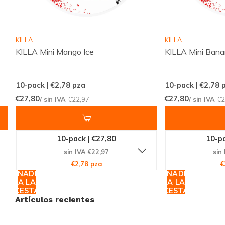
disfrutar de su exquisito sabor en cualquier momento
y lugar.
KILLA
KILLA
KILLA Mini Mango Ice
KILLA Mini Bana
Tu Próxima Compra Es Ahora
No dejes pasar la oportunidad de experimentar la
10-pack | €2,78
pza
10-pack | €2,78
p
frescura y calidad de
R4VE - Mango Django Medium
.
€27,80
€27,80
/ sin IVA
€22,97
/ sin IVA
€2
Con su combinación única de sabor y fuerza, es el
complemento perfecto para tu rutina diaria. Visita
nuestra tienda en línea y descubre por qué tantos
10-pack | €27,80
10-pa
clientes alrededor del mundo confían en Snussie.com
sin IVA €22,97
sin
para sus necesidades de productos de nicotina.
€2,78 pza
€
AÑADIR
AÑADIR
¡Compra ahora y lleva tu experiencia al siguiente nivel!
A LA
A LA
CESTA
CESTA
Artículos recientes