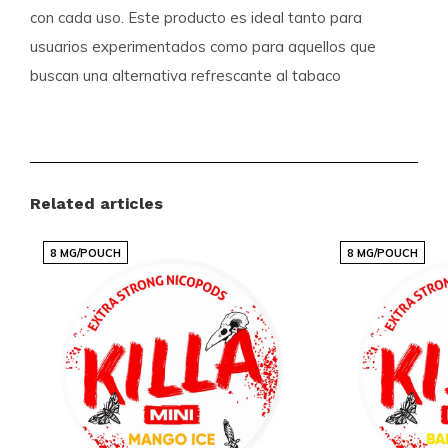
con cada uso. Este producto es ideal tanto para
usuarios experimentados como para aquellos que
buscan una alternativa refrescante al tabaco
tradicional.
Características del Producto
Related articles
Categoría:
Bolsas de Nicotina
, R4VE
Fuerza:
Medio (5-10 mg)
8 MG/POUCH
8 MG/POUCH
Sabor:
Frutas, Frutas Tropicales
Tamaño:
Delgado
Con su fuerza media, R4VE - Mango Django Medium
es perfecto para quienes buscan un equilibrio entre
intensidad y sabor. Su formato delgado asegura una
discreción y comodidad inigualables, permitiéndote