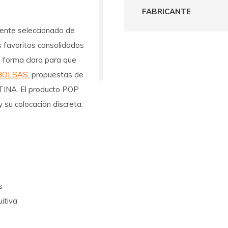
FABRICANTE
mente seleccionado de
 favoritos consolidados
 forma clara para que
BOLSAS
, propuestas de
TINA. El producto POP
su colocación discreta.
s
uitiva