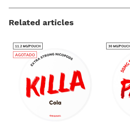
Snussie.com se centra en mantener stock actual, comunicación
para que siempre sepas qué esperar. Gracias a entregas co
Related articles
profesional, pedir snus o pouches no solo es fácil sino tambié
Snussie.com ofrece un lugar de confianza para quien prefiera
experiencia discreta y controlada con POP ENERGY.
11.2 MG/POUCH
30 MG/POUC
AGOTADO
Descubre el catálogo completo de nicotine pouches y snus 
el sabor que encaja con tu momento. Explora las colecciones
disponibilidad y compara marcas en
Brands
. Sigue novedade
Instagram
. Pide online de forma fácil y recibe tus pouches
ofertas exclusivas para clientes registrados. Solo para may