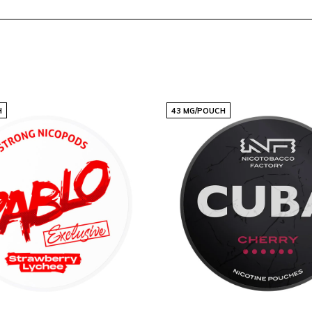
 clara y alta accesibilidad,
nstantes y a una selección
n predecible. Así,
 disfrutar de una
H
43 MG/POUCH
en
Snussie.com
y encuentra
 por categoría, consulta
s y reposiciones en
 rápidamente y aprovecha
ores de 18 años.