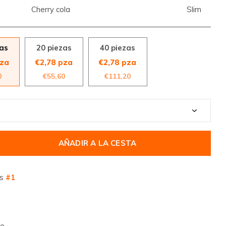
Cherry cola
Slim
zas
20 piezas
40 piezas
pza
€2,78 pza
€2,78 pza
0
€55,60
€111,20
AÑADIR A LA CESTA
os
#1
te