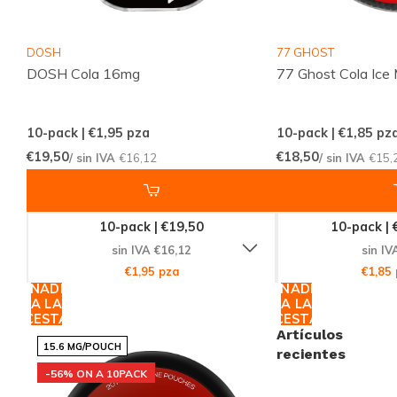
resolver tus dudas.
DOSH
77 GHOST
Valoramos un stock actualizado, comunicación
DOSH Cola 16mg
77 Ghost Cola Ice 
transparente y una experiencia consistente, por lo
que pedir snus y bolsas de nicotina en Snussie.com
10-pack | €1,95
pza
10-pack | €1,85
pz
es sencillo y predecible. PABLO GOLD Cola está
€19,50
€18,50
/ sin IVA
€16,12
/ sin IVA
€15,
disponible en fuerza EXTRA FUERTE 15-25 MG, con
sabor Cola y tamaño DELGADO, ideal para quienes
buscan un efecto potente y discreto sin
10-pack | €19,50
10-pack | 
complicaciones.
sin IVA €16,12
sin IV
€1,95 pza
€1,85
AÑADIR
AÑADIR
Descubre el completo abanico de opciones en
A LA
A LA
CESTA
CESTA
Snussie.com y encuentra lo que mejor encaja con tus
Artículos
15.6 MG/POUCH
momentos. Explora nuestras colecciones por
recientes
-56% ON A 10PACK
categoría en
Collections
, conoce las marcas en