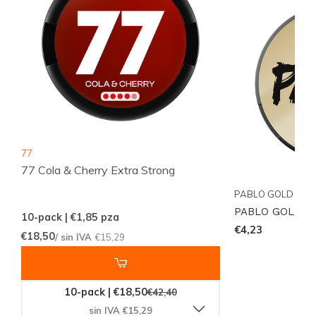
Brands
y sigue las novedades en
Instagram
.
Encuentra PABLO GOLD Cola ahora y disfruta de una
alternativa práctica y discreta en cualquier ocasión.
18+ only
77
77 Cola & Cherry Extra Strong
PABLO GOLD
PABLO GOLD C
10-pack | €1,85
pza
€4,23
€18,50
/ sin IVA
€15,29
10-pack | €18,50
€42,40
sin IVA €15,29