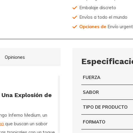
Embalaje discreto
Envíos a todo el mundo
Opciones de
Envío urgen
Opiniones
Especificac
FUERZA
SABOR
Una Explosión de
TIPO DE PRODUCTO
go Inferno Medium, un
FORMATO
na
que buscan un sabor
tas tropicales con un toque