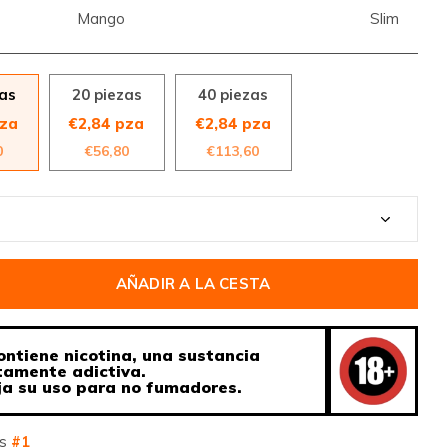
Mango
Slim
zas
20 piezas
40 piezas
pza
€2,84 pza
€2,84 pza
0
€56,80
€113,60
AÑADIR A LA CESTA
ontiene nicotina, una sustancia
tamente adictiva.
a su uso para no fumadores.
os
#1