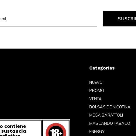
SUSCRI
Categorías
NUEVO
PROMO
VENTA
BOLSAS DE NICOTINA
MEGA BARATTOLI
MASCANDO TABACO
o contiene
a sustancia
ENERGY
adictiva.