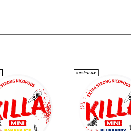
a quienes desean una
amaño delgado que se
esta explosión de sabor
una otra.
H
8 MG/POUCH
erno Medium puede
n producto que no querrás
lobal de clientes
ad. ¡Haz tu pedido hoy