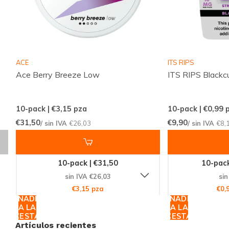
ACE
ITS RIPS
Ace Berry Breeze Low
ITS RIPS Blackc
10-pack | €3,15
pza
10-pack | €0,99
p
€31,50
€9,90
/ sin IVA
€26,03
/ sin IVA
€8,
10-pack | €31,50
10-pack
sin IVA €26,03
sin
€3,15 pza
€0,
AÑADIR
AÑADIR
A LA
A LA
CESTA
CESTA
Artículos recientes