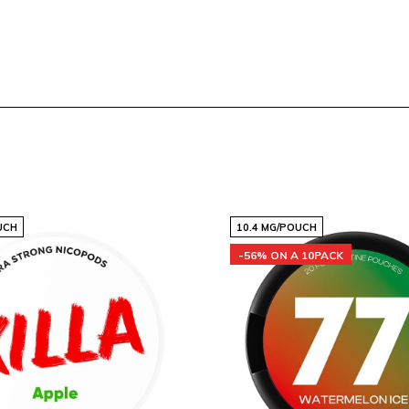
UCH
10.4 MG/POUCH
nirte a la comunidad global
-56% ON A 10PACK
us necesidades de productos
ores, encontrarás algo que
a web y descubre la
iales en plataformas de