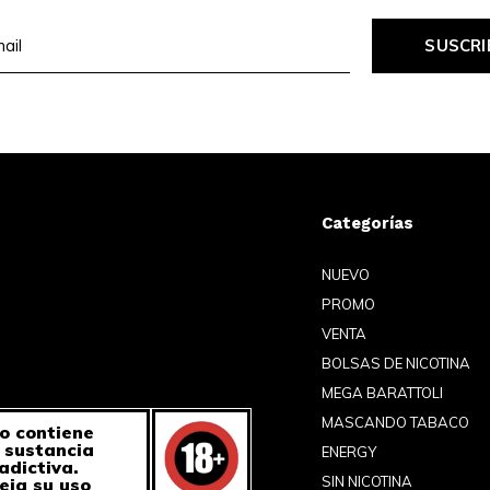
SUSCRI
Categorías
NUEVO
PROMO
VENTA
BOLSAS DE NICOTINA
MEGA BARATTOLI
MASCANDO TABACO
o contiene
a sustancia
ENERGY
adictiva.
SIN NICOTINA
eja su uso