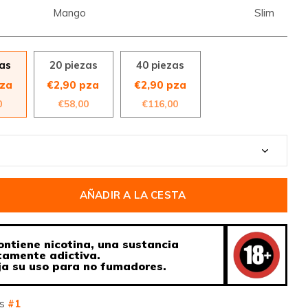
Mango
Slim
zas
20 piezas
40 piezas
pza
€2,90 pza
€2,90 pza
0
€58,00
€116,00
AÑADIR A LA CESTA
ontiene nicotina, una sustancia
tamente adictiva.
a su uso para no fumadores.
os
#1