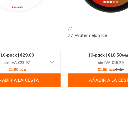
77
77 Watermelon Ice
10-pack | €29,00
10-pack | €18,50
€42
sin IVA €23,97
sin IVA €15,29
€2,90 pza
€1,85 pza
€4,24
ÑADIR A LA CESTA
AÑADIR A LA CES