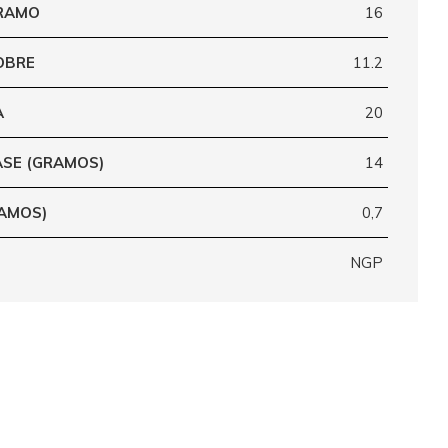
GRAMO
16
OBRE
11.2
A
20
ASE (GRAMOS)
14
RAMOS)
0,7
NGP