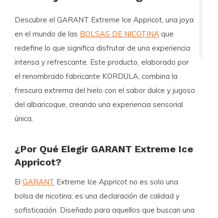
Descubre el
GARANT Extreme Ice Appricot
, una joya
en el mundo de las
BOLSAS DE NICOTINA
que
redefine lo que significa disfrutar de una experiencia
intensa y refrescante. Este producto, elaborado por
el renombrado fabricante KORDULA, combina la
frescura extrema del hielo con el sabor dulce y jugoso
del albaricoque, creando una experiencia sensorial
única.
¿Por Qué Elegir GARANT Extreme Ice
Appricot?
El
GARANT
Extreme Ice Appricot no es solo una
bolsa de nicotina; es una declaración de calidad y
sofisticación. Diseñado para aquellos que buscan una