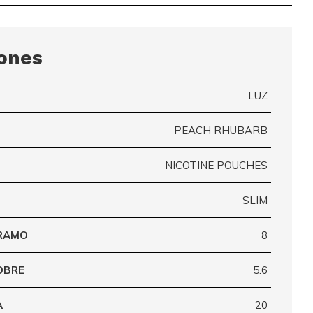
iones
LUZ
PEACH RHUBARB
NICOTINE POUCHES
SLIM
GRAMO
8
OBRE
5.6
A
20