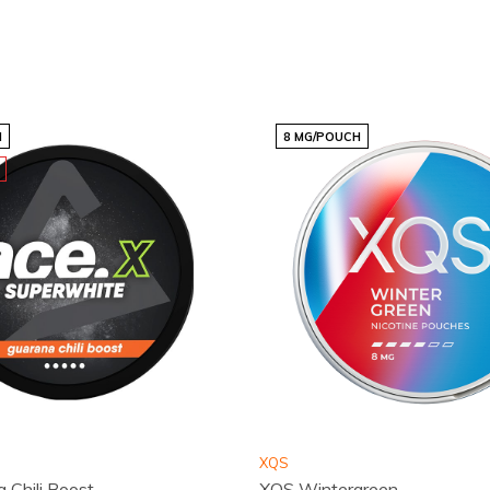
H
8 MG/POUCH
cia de compra sin igual.
mplia gama de productos,
necesitas para tomar una
 calidad de nuestros
 tus pedidos lleguen
XQS
ubarb!
 Chili Boost
XQS Wintergreen