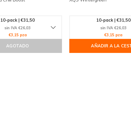
azno y ruibarbo que solo
satisfechos que confían en
10-pack | €31,50
10-pack | €31,50
. Explora nuestra vasta
sin IVA €26,03
sin IVA €26,03
idad de comprar en línea
€3,15 pza
€3,15 pza
AGOTADO
AÑADIR A LA CES
FIX Peach Rhubarb!