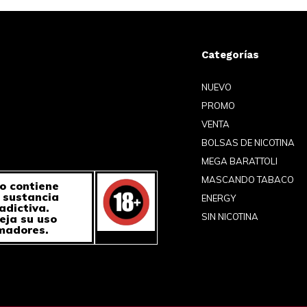
Categorías
NUEVO
PROMO
VENTA
BOLSAS DE NICOTINA
MEGA BARATTOLI
MASCANDO TABACO
o contiene
a sustancia
ENERGY
adictiva.
SIN NICOTINA
eja su uso
madores.