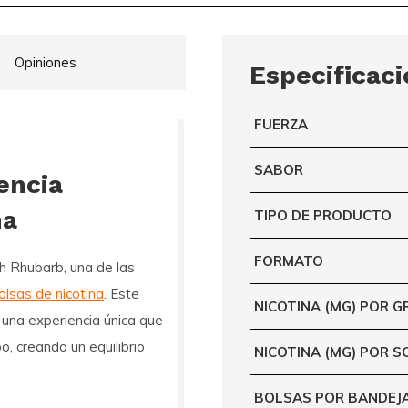
Opiniones
Especificac
FUERZA
SABOR
encia
na
TIPO DE PRODUCTO
FORMATO
h Rhubarb
, una de las
olsas de nicotina
. Este
NICOTINA (MG) POR 
e una experiencia única que
o, creando un equilibrio
NICOTINA (MG) POR S
BOLSAS POR BANDEJ