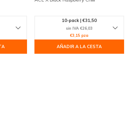
10-pack | €31,50
sin IVA €26,03
€3,15 pza
TA
AÑADIR A LA CESTA