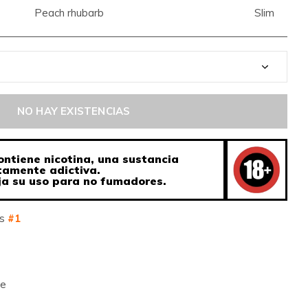
Peach rhubarb
Slim
NO HAY EXISTENCIAS
ontiene nicotina, una sustancia
tamente adictiva.
a su uso para no fumadores.
os
#1
te