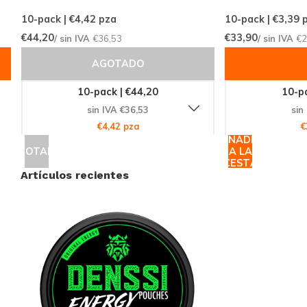
10-pack | €4,42
pza
10-pack | €3,39
p
€44,20
€33,90
/ sin IVA
€36,53
/ sin IVA
€2
AGOTADO
10-pack | €44,20
10-pa
sin IVA €36,53
sin
€4,42 pza
€
AÑADIR
AGOTADO
A LA
CESTA
Artículos recientes