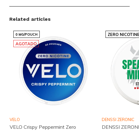
Sabor:
MENTA
Tamaño:
DELGADO
Related articles
Experimenta la Energía de DENSSI
ZERO NICOTIN
0 MG/POUCH
ENERGY
AGOTADO
No te pierdas la oportunidad de probar DENSSI
ENERGY Viking Energy y descubre por qué tantos
clientes satisfechos confían en nosotros. Con nuestra
garantía de calidad y envío global eficiente, recibirás
tus productos de manera rápida y segura. Visita
DENSSI ENERGY
hoy mismo y transforma tu rutina
diaria con un toque de energía refrescante. ¡Compra
ahora y siente la diferencia!
VELO
DENSSI ZERONIC
VELO Crispy Peppermint Zero
DENSSI ZERONIC