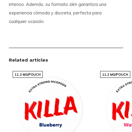
intenso. Además, su formato slim garantiza una
experiencia cómoda y discreta, perfecta para
cualquier ocasión.
Especificaciones del Producto
Formato:
Slim
Related articles
Bolsas por bandeja:
20
Peso por bolsa (gramos):
0.65
11.2 MG/POUCH
11.2 MG/POUCH
Fuerza:
Fuerte
Sabor:
Frutas Tropicales
Tipo de producto:
Nicotine Pouches
Nicotina (mg) por sobre:
10.4
Nicotina (mg) por gramo:
16
Contenido por envase (gramos):
13
Fabricante:
Nicotobacco