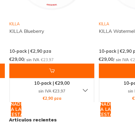
Únete a la Revolución de las Bolsas
de Nicotina
KILLA
KILLA
KILLA Blueberry
KILLA Waterme
No esperes más para probar la innovación y calidad
que
CUBA
ofrece. Con su sabor a frutas tropicales y
10-pack | €2,90
pza
10-pack | €2,90
p
su formato delgado, CUBA Tropical Fruit Medium es
€29,00
€29,00
/ sin IVA
€23,97
/ sin IVA
€2
la elección perfecta para quienes desean una
experiencia de nicotina potente y deliciosa.
Aprovecha esta oportunidad para explorar nuevas
10-pack | €29,00
10-pa
sensaciones y mejora tu experiencia con las bolsas
sin IVA €23,97
sin
de nicotina. ¡Compra ahora y descubre por qué tantos
€2,90 pza
€
AÑADIR
AÑADIR
usuarios confían en Snussie.com para sus
A LA
A LA
necesidades de nicotina!
CESTA
CESTA
Artículos recientes