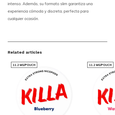
intenso. Además, su formato slim garantiza una
experiencia cómoda y discreta, perfecta para
cualquier ocasión.
Especificaciones del Producto
Formato:
Slim
Related articles
Bolsas por bandeja:
20
Peso por bolsa (gramos):
0.65
11.2 MG/POUCH
11.2 MG/POUCH
Fuerza:
Fuerte
Sabor:
Frutas Tropicales
Tipo de producto:
Nicotine Pouches
Nicotina (mg) por sobre:
10.4
Nicotina (mg) por gramo:
16
Contenido por envase (gramos):
13
Fabricante:
Nicotobacco