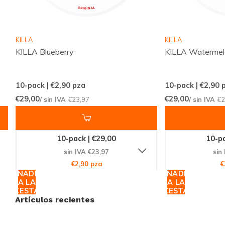
Únete a la Revolución de las Bolsas
de Nicotina
KILLA
KILLA
KILLA Blueberry
KILLA Waterme
No esperes más para probar la innovación y calidad
que
CUBA
ofrece. Con su sabor a frutas tropicales y
10-pack | €2,90
pza
10-pack | €2,90
p
su formato delgado, CUBA Tropical Fruit Medium es
€29,00
€29,00
/ sin IVA
€23,97
/ sin IVA
€2
la elección perfecta para quienes desean una
experiencia de nicotina potente y deliciosa.
Aprovecha esta oportunidad para explorar nuevas
10-pack | €29,00
10-pa
sensaciones y mejora tu experiencia con las bolsas
sin IVA €23,97
sin
de nicotina. ¡Compra ahora y descubre por qué tantos
€2,90 pza
€
AÑADIR
AÑADIR
usuarios confían en Snussie.com para sus
A LA
A LA
necesidades de nicotina!
CESTA
CESTA
Artículos recientes