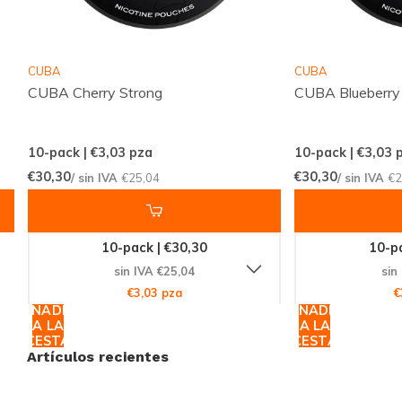
aquellos que buscan un impacto potente y una
liberación rápida de nicotina.
CUBA
CUBA
CUBA Cherry Strong
CUBA Blueberry
Calidad Asegurada por
NICOTOBACCO
10-pack | €3,03
pza
10-pack | €3,03
p
Fabricado por
NICOTOBACCO
, un líder en la industria
€30,30
€30,30
/ sin IVA
€25,04
/ sin IVA
€2
de productos de nicotina,
CUBA Black Currant Strong
es sinónimo de calidad y confianza. El contenido total
por envase es de
13 gramos
, asegurando que cada
10-pack | €30,30
10-pa
dosis sea tan satisfactoria como la primera.
sin IVA €25,04
sin
€3,03 pza
€
AÑADIR
AÑADIR
Descubre CUBA en Snussie
A LA
A LA
CESTA
CESTA
Artículos recientes
Si estás listo para desafiar tus límites y experimentar
una de las bolsas de nicotina más fuertes del