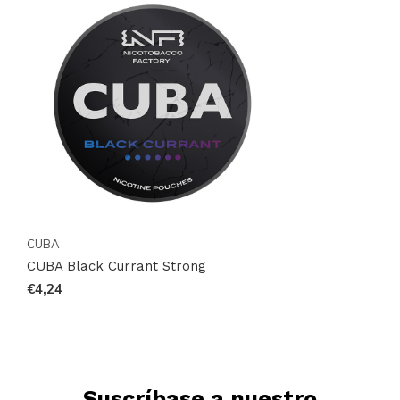
mercado,
CUBA Black Currant Strong
es tu elección
ideal. Visita
CUBA
en Snussie y sumérgete en una
experiencia de sabor y potencia que redefine las
expectativas. No esperes más para transformar tu
ritual de nicotina con CUBA, donde cada momento se
convierte en una aventura intensa.
CUBA
CUBA Black Currant Strong
€4,24
Suscríbase a nuestro