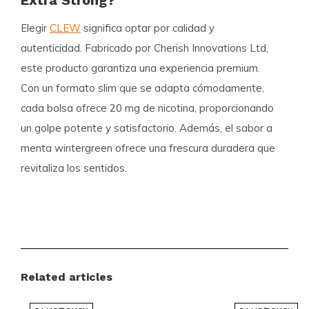
Extra Strong?
Elegir
CLEW
significa optar por calidad y
autenticidad. Fabricado por
Cherish Innovations Ltd
,
este producto garantiza una experiencia premium.
Con un formato
slim
que se adapta cómodamente,
cada bolsa ofrece 20 mg de nicotina, proporcionando
un golpe potente y satisfactorio. Además, el sabor a
menta
wintergreen ofrece una frescura duradera que
revitaliza los sentidos.
Detalles del Producto
Formato:
Slim
Bolsas por bandeja:
20
Related articles
Peso por bolsa:
0.7 gramos
Fuerza:
Extra fuerte