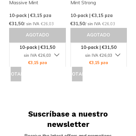
Massive Mint
Mint Strong
10-pack | €3,15
pza
10-pack | €3,15
pza
€31,50
€31,50
/ sin IVA
€26,03
/ sin IVA
€26,03
AGOTADO
AGOTADO
10-pack | €31,50
10-pack | €31,50
sin IVA €26,03
sin IVA €26,03
€3,15 pza
€3,15 pza
AGOTADO
AGOTADO
Suscríbase a nuestro
newsletter
Receive the latest offers and promotions