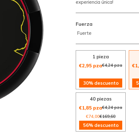
experiencia única!
Fuerza
Fuerte
1 pieza
€4,24 pza
€2,95 pza
€1
30% descuento
5
40 piezas
€4,24 pza
€1,85 pza
€74,00
€169,60
56% descuento