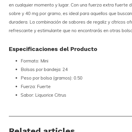
en cualquier momento y lugar. Con una fuerza extra fuerte 
sobre
y
40 mg por gramo
, es ideal para aquellos que buscan
duradera. La combinación de sabores de regaliz y cítricos o
refrescante y estimulante que no encontrarás en otras bolsa
Especificaciones del Producto
Formato:
Mini
Bolsas por bandeja:
24
Peso por bolsa (gramos):
0.50
Fuerza:
Fuerte
Sabor:
Liquorice Citrus
Tipo de producto:
Nicotine Pouches
Nicotina (mg) por sobre:
20
Nicotina (mg) por gramo:
40
Related articles
Contenido por envase (gramos):
12