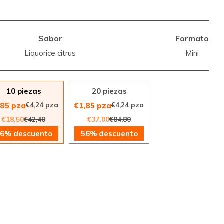
Sabor
Formato
Liquorice citrus
Mini
10 piezas
20 piezas
€4,24 pza
€4,24 pza
,85 pza
€1,85 pza
€18,50
€42,40
€37,00
€84,80
6% descuento
56% descuento