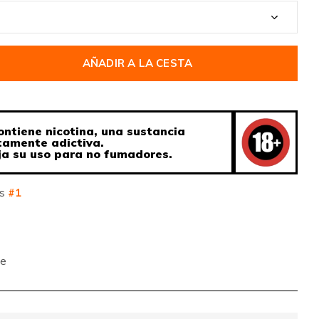
AÑADIR A LA CESTA
ontiene nicotina, una sustancia
tamente adictiva.
a su uso para no fumadores.
os
#1
te