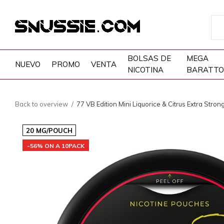
BOLSAS DE
MEGA
NUEVO
PROMO
VENTA
NICOTINA
BARATTO
Back to overview
77 VB Edition Mini Liquorice & Citrus Extra Stron
20 MG/POUCH
-56% ON A 10PACK