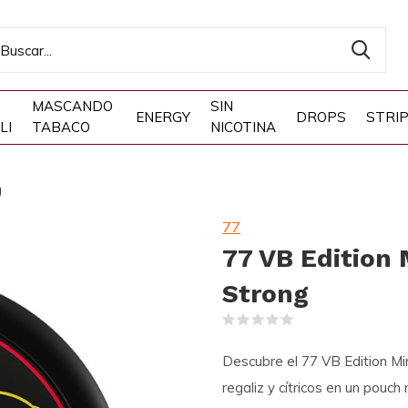
MASCANDO
SIN
ENERGY
DROPS
STRI
LI
TABACO
NICOTINA
g
77
77 VB Edition 
Strong
(0)
Descubre el 77 VB Edition Min
regaliz y cítricos en un pouch