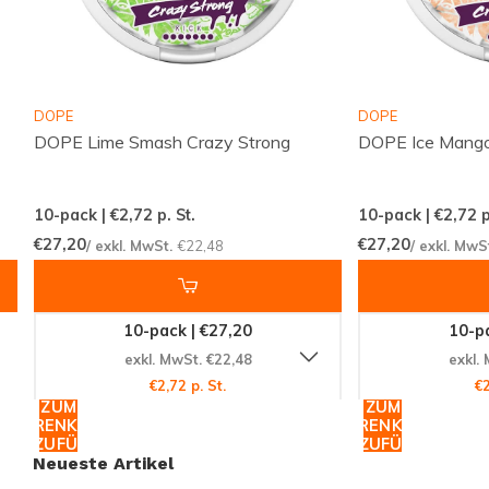
Snussie.com legt Wert auf aktuelle Bestände,
transparente Kommunikation und hohe Erreichbarkeit.
Dadurch wird das Bestellen von Snus und
Nikotinbeuteln berechenbar und angenehm. So
DOPE
DOPE
DOPE Lime Smash Crazy Strong
DOPE Ice Mango
entsteht ein vertrauensvoller Ort für alle, die diskret
und stilvoll genießen möchten.
10-pack | €2,72
p. St.
10-pack | €2,72
p
Produktmerkmale
: Stärke: EXTRA STARK 15-25 MG.
€27,20
€27,20
/ exkl. MwSt.
€22,48
/ exkl. MwS
Geschmack: OBST, ROTES OBST. Größe: SCHLANK.
10-pack | €27,20
10-pa
Entdecke das komplette Sortiment an Nikotinbeuteln
exkl. MwSt. €22,48
exkl.
und Snus auf
Snussie.com
und finde genau die
€2,72 p. St.
€2
Variante, die zu deinem Moment passt. Vergleiche die
ZUM
ZUM
WARENKORB
WARENKORB
beliebtesten Marken auf
Snussie.com/brands
und
HINZUFÜGEN
HINZUFÜGEN
folge uns auf
Instagram
für News und Vorrats-
Neueste Artikel