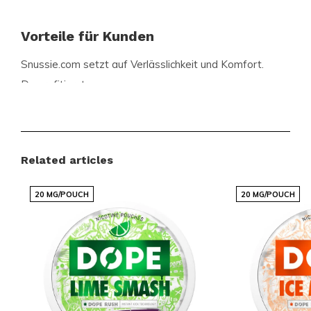
Vorteile für Kunden
Snussie.com setzt auf Verlässlichkeit und Komfort.
Du profitierst von:
Schnellen und zuverlässigen internationalen
Lieferungen
Related articles
Einem fair kalkulierten Sortiment beliebter
Marken
20 MG/POUCH
20 MG/POUCH
Regelmäßigen Neuheiten in Geschmack und
Varianten
Einer einfachen Bestellabwicklung über eine
klare Weboberfläche
Kundenservice, der bei Fragen unterstützt