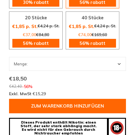
30% rabatt
56% rabatt
20 Stücke
40 Stücke
€4,24 p. St.
€4,24 p. St.
€1,85 p. St.
€1,85 p. St.
€37,00
€84,80
€74,00
€169,60
56% rabatt
56% rabatt
€18,50
€42,40
-56%
Exkl. MwSt
€15,29
ZUM WARENKORB HINZUFÜGEN
Dieses Produkt enthält Nikotin: einen
Stoff, der sehr stark abhängig macht.
Es wird nicht für den Gebrauch durch
Nichtraucher empfohlen