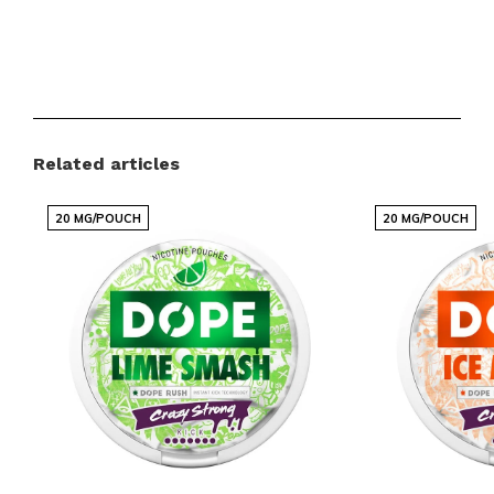
Produktdetails
Kategorie:
NIKOTINBEUTEL
,
SYX
Marke:
SYX
Related articles
Stärke:
EXTRA STARK 15-25 MG
Geschmack:
OBST
20 MG/POUCH
20 MG/POUCH
Größe:
SCHLANK
Einzigartige Verkaufsargumente
Die
SYX
Nikotinbeutel sind bekannt für ihre hohe
Qualität und ihre innovativen Geschmacksrichtungen.
Sie bieten eine hervorragende Alternative zu
herkömmlichen Tabakprodukten und sind ideal für alle,
die eine diskrete und dennoch starke Nikotindosis