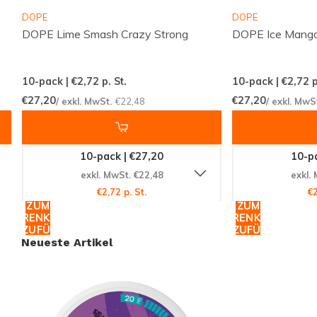
suchen. Die Kombination aus intensivem Geschmack
DOPE
DOPE
und starker Wirkung macht diesen Nikotinbeutel zu
DOPE Lime Smash Crazy Strong
DOPE Ice Mango
einem Muss für jeden, der das Beste aus beiden
Welten sucht.
10-pack | €2,72
p. St.
10-pack | €2,72
p
€27,20
€27,20
/ exkl. MwSt.
€22,48
/ exkl. MwS
Jetzt kaufen und den Unterschied
erleben!
10-pack | €27,20
10-pa
Verpassen Sie nicht die Gelegenheit,
SYX Blueberry
exkl. MwSt. €22,48
exkl.
Extra Strong
zu probieren. Mit seiner einzigartigen
€2,72 p. St.
€2
Mischung aus Stärke und Geschmack ist er ein
ZUM
ZUM
WARENKORB
WARENKORB
unverzichtbarer Begleiter für alle, die das Besondere
HINZUFÜGEN
HINZUFÜGEN
suchen. Bestellen Sie jetzt bei Snussie.com und
Neueste Artikel
profitieren Sie von unserem weltweiten Versand.
Entdecken Sie die Welt der Nikotinbeutel neu und
lassen Sie sich von der Qualität und dem Service