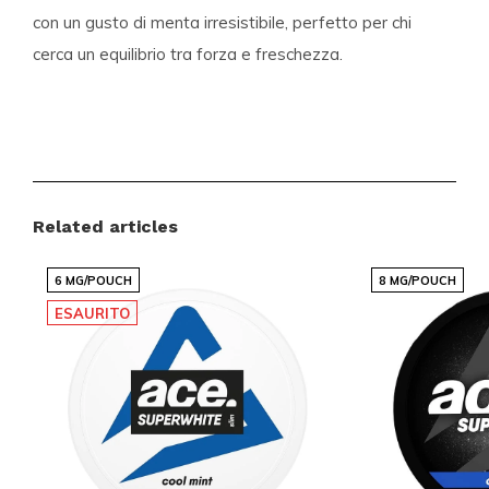
con un gusto di menta irresistibile, perfetto per chi
cerca un equilibrio tra forza e freschezza.
Dettagli del Prodotto
Categoria:
Sacchetti di Nicotina
, SYX
Intensità:
Medio 5-10 mg
Related articles
Gusto:
Menta
Dimensione:
Slim
6 MG/POUCH
8 MG/POUCH
ESAURITO
SYX Peppermint Medium è perfetto per chi cerca
un'opzione discreta e portatile. La sua dimensione
slim lo rende facile da usare ovunque ti trovi, senza
compromettere la qualità o l'efficacia. Inoltre, il gusto
di menta è ideale per chi desidera una sensazione di
freschezza immediata e duratura.