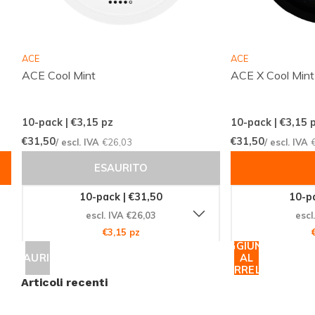
Non Lasciarti Sfuggire SYX
Peppermint Medium
ACE
ACE
ACE Cool Mint
ACE X Cool Mint
Unisciti alla comunità globale di clienti soddisfatti che
si affidano a Snussie.com per le loro esigenze di
10-pack | €3,15
pz
10-pack | €3,15
p
prodotti alla nicotina. Esplora la nostra vasta
€31,50
€31,50
/ escl. IVA
€26,03
/ escl. IVA
collezione e scopri nuovi preferiti. Non aspettare,
ESAURITO
acquista ora
SYX Peppermint Medium
e sperimenta
la comodità dello shopping online con uno dei leader
10-pack | €31,50
10-pa
mondiali nel settore. Approfitta della nostra
escl. IVA €26,03
escl
spedizione globale efficiente e assicurati di ricevere i
€3,15 pz
AGGIUNGI
tuoi prodotti rapidamente e in perfette condizioni.
ESAURITO
AL
Ordina oggi stesso e scopri la differenza con SYX!
CARRELLO
Articoli recenti