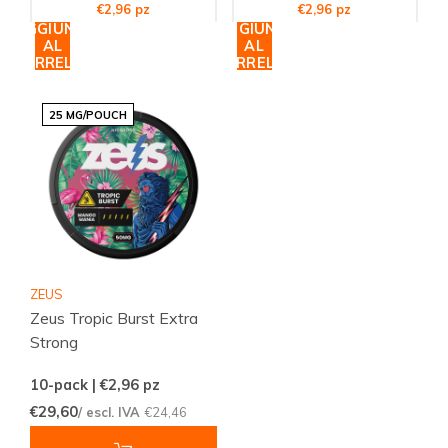
€2,96 pz
€2,96 pz
AGGIUNGI
AGGIUNGI
AL
AL
CARRELLO
CARRELLO
25 MG/POUCH
ZEUS
Zeus Tropic Burst Extra
Strong
10-pack | €2,96
pz
€29,60
/ escl. IVA
€24,46