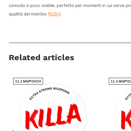
comodo e poco visibile, perfetto per momenti in cui serve prat
qualità del marchio
RUSH
.
Vantaggi per i clienti
Consegne internazionali rapide e affidabili
Assortimento con prezzi competitivi e marchi popolari
Related articles
Nuove varianti e gusti disponibili regolarmente
Ordini semplici e veloci tramite un sito chiaro e funzion
Assistenza clienti pronta a rispondere alle tue doman
11.2 MG/POUCH
11.2 MG/PO
Snussie.com si concentra su una disponibilità aggiornata, c
alta reperibilità, così sai sempre cosa aspettarti. Grazie a c
catalogo professionale, acquistare snus e sacchetti di nicot
affidabile. Snussie.com offre uno spazio sicuro e familiare 
discreto e curato.