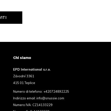
VITI
Chi siamo
EPD International s.r.o.
Závodní 3361
415 01 Teplice
Numero di telefono:
+420724892225
Indirizzo email:
info@snussie.com
Numero IVA: CZ14133229