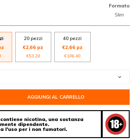
Formato
Slim
zi
20 pezzi
40 pezzi
pz
€2,66 pz
€2,66 pz
0
€53,20
€106,40
AGGIUNGI AL CARRELLO
contiene nicotina, una sostanza
amente dipendente.
ia l'uso per i non fumatori.