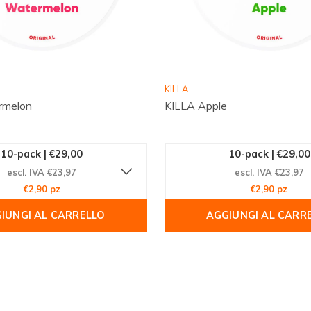
rovare RUSH Blueberry Ice
rchio
RUSH
e trova la
KILLA
rmelon
KILLA Apple
sie.com
e trova
utte le collezioni,
ulle novità e le
10-pack | €29,00
10-pack | €29,00
escl. IVA €23,97
escl. IVA €23,97
plice e ricevi velocemente i
€2,90 pz
€2,90 pz
IUNGI AL CARRELLO
AGGIUNGI AL CARR