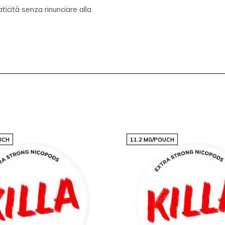
icità senza rinunciare alla
ale
de
UCH
11.2 MG/POUCH
omunicazione trasparente e
onsegne coerenti e a un
ina diventa semplice e
per chi desidera un consumo