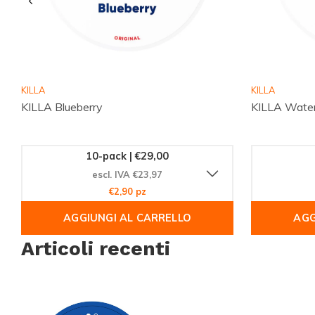
Esplora la categoria
SACCHETTI DI NICOTINA, RUSH
per t
e altre opzioni slim a intensità forte. Scopri la qualità del ma
combinazione giusta per il tuo momento.
KILLA
KILLA
KILLA Blueberry
KILLA Wate
Scopri l'intera gamma di sacchetti di nicotina e snus su
Snus
esattamente il gusto che si abbina al tuo momento. Consulta t
confronta i marchi più popolari su
Brands
e resta aggiornato s
10-pack | €29,00
escl. IVA €23,97
disponibilità seguendo
Instagram
. Ordina online in modo sem
€2,90 pz
tuoi pouches preferiti.
AGGIUNGI AL CARRELLO
AGG
Articoli recenti