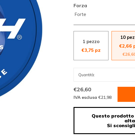
Forza
Forte
10 pez
1 pezzo
€2,66 
€3,75 pz
€26,6
€26,60
IVA esclusa
€21,98
Questo prodotto 
alt
Si sconsigl