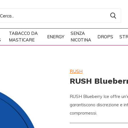
TABACCO DA
SENZA
ENERGY
DROPS
STR
S
MASTICARE
NICOTINA
RUSH
RUSH Blueberr
RUSH Blueberry Ice offre un'e
garantiscono discrezione e in
compromessi.