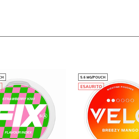
reta e confortevole,
 garantisce un
edium
. Con la nostra
CH
5.6 MG/POUCH
e sicuro di ricevere il tuo
O
ESAURITO
i clienti soddisfatti che
ta ora
e scopri il gusto