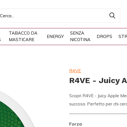
TABACCO DA
SENZA
ENERGY
DROPS
STR
S
MASTICARE
NICOTINA
R4VE
R4VE - Juicy 
Scopri R4VE - Juicy Apple Med
succosa. Perfetto per chi cer
Forza