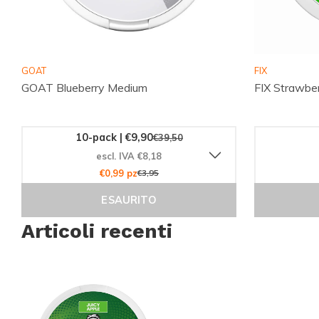
GOAT
FIX
GOAT Blueberry Medium
FIX Strawber
10-pack | €9,90
€39,50
escl. IVA €8,18
€0,99 pz
€3,95
ESAURITO
Articoli recenti