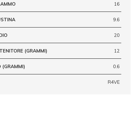
GRAMMO
16
USTINA
9.6
OIO
20
TENITORE (GRAMMI)
12
 (GRAMMI)
0.6
R4VE