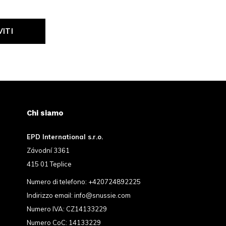
VITI
Chi siamo
EPD International s.r.o.
Závodní 3361
415 01 Teplice
Numero di telefono:
+420724892225
Indirizzo email:
info@snussie.com
Numero IVA: CZ14133229
Numero CoC: 14133229