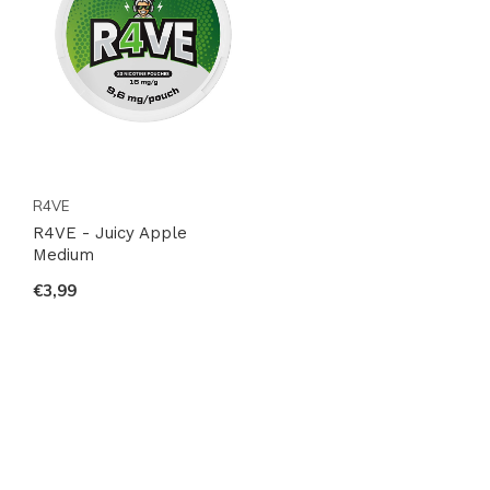
R4VE
R4VE - Juicy Apple
Medium
€3,99