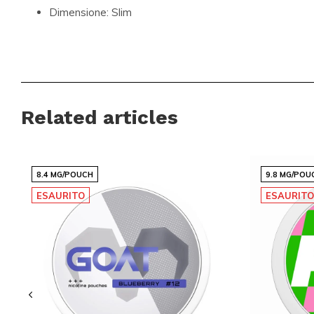
Dimensione:
Slim
Ogni sacchetto è progettato per offrire una sensazione disc
perfetta per chi è sempre in movimento. La dimensione slim
adattamento perfetto e un rilascio uniforme della nicotina.
Related articles
Acquista Ora e Prova la Differenza
Non perdere l'opportunità di provare il
R4VE - Juicy Apple M
8.4 MG/POUCH
9.8 MG/POU
garanzia di qualità e spedizione globale efficiente, puoi esser
ESAURITO
ESAURIT
ordine in modo rapido e sicuro. Unisciti alla comunità globale d
scelgono Snussie.com per le loro esigenze di nicotina.
Acquis
irresistibile e la qualità superiore di R4VE!