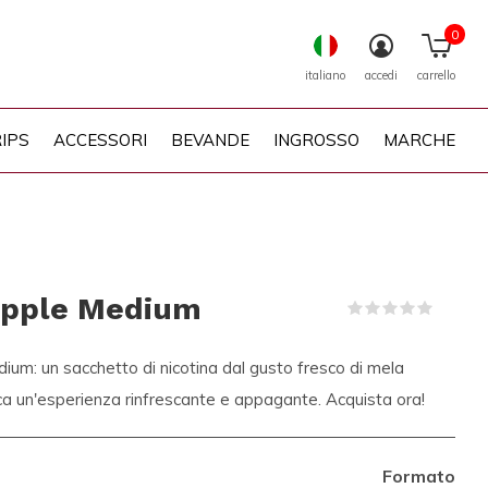
0
italiano
accedi
carrello
IPS
ACCESSORI
BEVANDE
INGROSSO
MARCHE
Apple Medium
(0)
ium: un sacchetto di nicotina dal gusto fresco di mela
ca un'esperienza rinfrescante e appagante. Acquista ora!
Formato