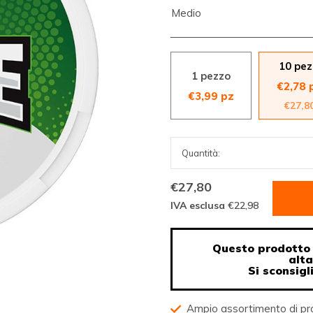
Medio
10 pez
1 pezzo
€2,78 
€3,99 pz
€27,8
€27,80
IVA esclusa
€22,98
Questo prodotto 
alt
Si sconsigl
Ampio assortimento di pr