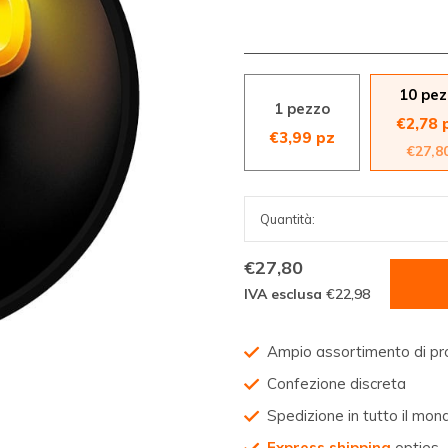
10 pez
1 pezzo
€2,78 
€3,99 pz
€27,8
€27,80
IVA esclusa
€22,98
Ampio assortimento di pr
Confezione discreta
Spedizione in tutto il mon
Express shipping
opties