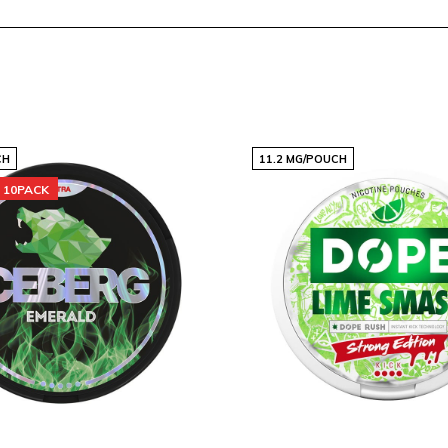
CH
11.2 MG/POUCH
 10PACK
n sacchetto senza nicotina,
bitudini. Scegliere questo
ità offerta da
POP ENERGY
rova la variante che si
e altri marchi o seguici su
 Ordina facilmente online e