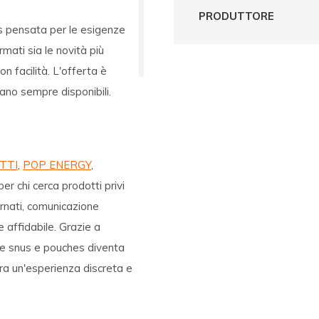
PRODUTTORE
us pensata per le esigenze
mati sia le novità più
n facilità. L'offerta è
tano sempre disponibili.
TTI
,
POP ENERGY
,
er chi cerca prodotti privi
rnati, comunicazione
e affidabile. Grazie a
are snus e pouches diventa
era un'esperienza discreta e