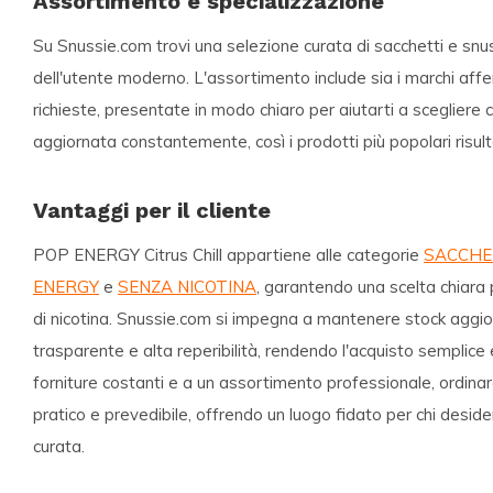
Assortimento e specializzazione
Su Snussie.com trovi una selezione curata di sacchetti e sn
dell'utente moderno. L'assortimento include sia i marchi affer
richieste, presentate in modo chiaro per aiutarti a scegliere co
aggiornata constantemente, così i prodotti più popolari risul
Vantaggi per il cliente
POP ENERGY Citrus Chill appartiene alle categorie
SACCHE
ENERGY
e
SENZA NICOTINA
, garantendo una scelta chiara p
di nicotina. Snussie.com si impegna a mantenere stock aggio
trasparente e alta reperibilità, rendendo l'acquisto semplice 
forniture costanti e a un assortimento professionale, ordin
pratico e prevedibile, offrendo un luogo fidato per chi desid
curata.