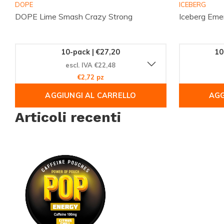
DOPE
ICEBERG
ricevi i tuoi preferiti con rapidità.
DOPE Lime Smash Crazy Strong
Iceberg Eme
10-pack | €27,20
10
escl. IVA €22,48
€2,72 pz
AGGIUNGI AL CARRELLO
AGG
Articoli recenti