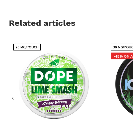
Logistica e assistenza
Consegne internazionali veloci e affidabili
Related articles
Prezzi competitivi con marchi popolari
Nuove varianti e gusti disponibili regolarmente
Ordine semplice tramite un'interfaccia chiara
20 MG/POUCH
30 MG/POU
Servizio clienti pronto a supportarti
-45% ON A
POP ENERGY Citrus Chill combina praticità e freschezza in u
pensato per chi desidera un'alternativa discreta alle solite a
prodotto significa puntare su comfort e coerenza nella qual
e distribuita da Snussie.com.
Scopri l'intera gamma di sacchetti e snus su
Snussie.com
e t
adatta ai tuoi momenti. Visita la sezione
Brands
per esplorar
Instagram
per aggiornamenti su nuove uscite e disponibilità.