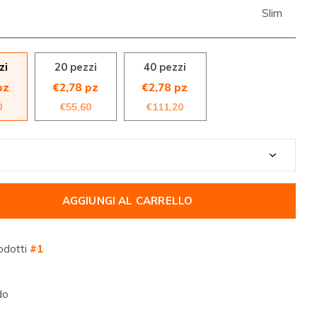
Slim
zi
20 pezzi
40 pezzi
pz
€2,78 pz
€2,78 pz
0
€55,60
€111,20
AGGIUNGI AL CARRELLO
odotti
#1
do