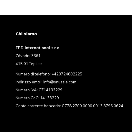
Chi siamo
EPD International s.r.o.
Závodní 3361
415 01 Teplice
Numero di telefono:
+420724892225
Indirizzo email:
info@snussie.com
Numero IVA: CZ14133229
Numero CoC: 14133229
Conto corrente bancario: CZ78 2700 0000 0013 8796 0624