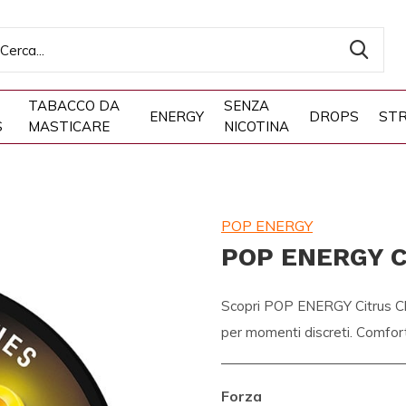
TABACCO DA
SENZA
ENERGY
DROPS
STR
S
MASTICARE
NICOTINA
POP ENERGY
POP ENERGY Ci
Scopri POP ENERGY Citrus Chil
per momenti discreti. Comfort
Forza