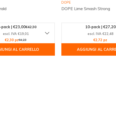
DOPE
rald
DOPE Lime Smash Strong
-pack | €23,00
10-pack | €27,20
€42,30
escl. IVA €19,01
escl. IVA €22,48
€2,30 pz
€4,23
€2,72 pz
IUNGI AL CARRELLO
AGGIUNGI AL CARR