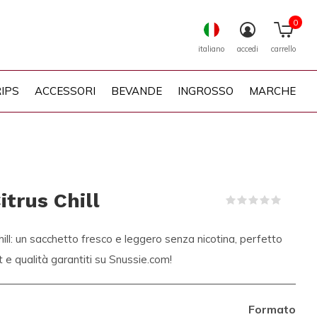
0
italiano
accedi
carrello
IPS
ACCESSORI
BEVANDE
INGROSSO
MARCHE
trus Chill
(0)
l: un sacchetto fresco e leggero senza nicotina, perfetto
 e qualità garantiti su Snussie.com!
Formato